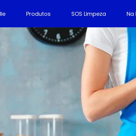
lle
Produtos
SOS Limpeza
Na 