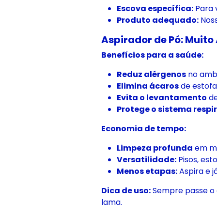
Escova específica:
Para v
Produto adequado:
Noss
Aspirador de Pó: Muit
Benefícios para a saúde:
Reduz alérgenos
no ambi
Elimina ácaros
de estofa
Evita o levantamento
de
Protege o sistema respir
Economia de tempo:
Limpeza profunda
em me
Versatilidade:
Pisos, est
Menos etapas:
Aspira e j
Dica de uso:
Sempre passe o a
lama.