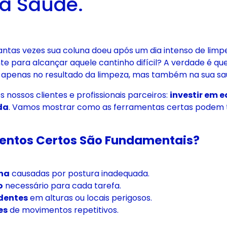
ua Saúde.
antas vezes sua coluna doeu após um dia intenso de lim
e para alcançar aquele cantinho difícil? A verdade é qu
apenas no resultado da limpeza, mas também na sua sa
 nossos clientes e profissionais parceiros:
investir em
da
. Vamos mostrar como as ferramentas certas podem t
entos Certos São Fundamentais?
una
causadas por postura inadequada.
o
necessário para cada tarefa.
identes
em alturas ou locais perigosos.
es
de movimentos repetitivos.