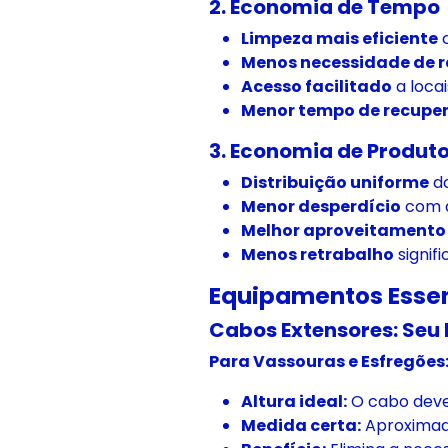
2. Economia de Tempo
Limpeza mais eficiente
c
Menos necessidade de r
Acesso facilitado
a locais
Menor tempo de recupe
3. Economia de Produt
Distribuição uniforme
do
Menor desperdício
com a
Melhor aproveitamento
Menos retrabalho
signif
Equipamentos Essen
Cabos Extensores: Seu
Para Vassouras e Esfregões
Altura ideal:
O cabo deve
Medida certa:
Aproximada