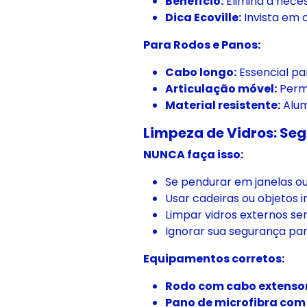
Benefício:
Elimina a nece
Dica Ecoville:
Invista em 
Para Rodos e Panos:
Cabo longo:
Essencial pa
Articulação móvel:
Permi
Material resistente:
Alum
Limpeza de Vidros: Se
NUNCA faça isso:
Se pendurar em janelas ou
Usar cadeiras ou objetos 
Limpar vidros externos s
Ignorar sua segurança pa
Equipamentos corretos:
Rodo com cabo extensor
Pano de microfibra com