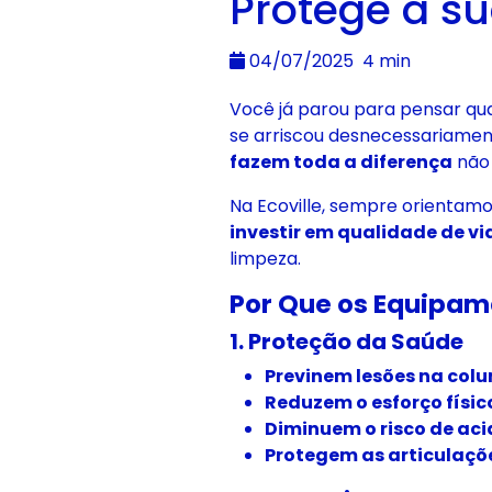
Protege a s
04/07/2025
4 min
Você já parou para pensar qu
se arriscou desnecessariament
fazem toda a diferença
não 
Na Ecoville, sempre orientamos
investir em qualidade de vi
limpeza.
Por Que os Equipam
1. Proteção da Saúde
Previnem lesões na col
Reduzem o esforço físic
Diminuem o risco de ac
Protegem as articulaçõ